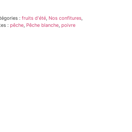
tégories :
fruits d'été
,
Nos confitures
,
tes :
pêche
,
Pêche blanche
,
poivre