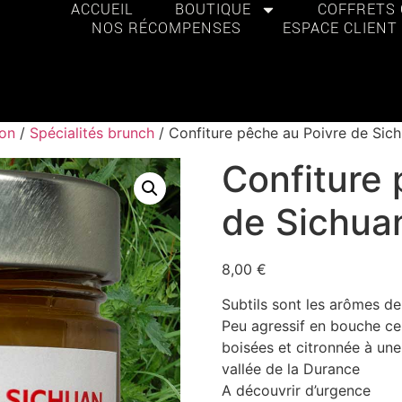
ACCUEIL
BOUTIQUE
COFFRETS
NOS RÉCOMPENSES
ESPACE CLIENT
ion
/
Spécialités brunch
/ Confiture pêche au Poivre de Sic
Confiture 
de Sichua
8,00
€
Subtils sont les arômes de
Peu agressif en bouche ce
boisées et citronnée à une
vallée de la Durance
A découvrir d’urgence