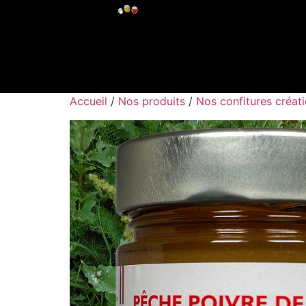
Accueil
/
Nos produits
/
Nos confitures créat