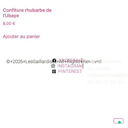
Confiture rhubarbe de
l’Ubaye
8,00
€
Ajouter au panier
FACEBOOK
©+2026+LesGaillardises+All+Rights+Reserved
Les Gaillardises
INSTAGRAM
de l’Ubaye
PINTEREST
lesgaillardises@h
06-63-77-53-66