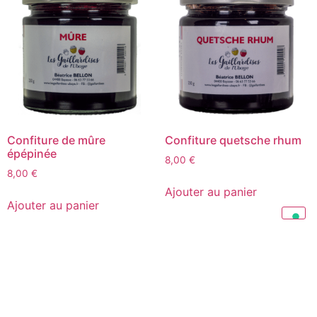
Confiture de mûre
Confiture quetsche rhum
épépinée
8,00
€
8,00
€
Ajouter au panier
Ajouter au panier
FACEBOOK
©+2026+LesGaillardises+All+Rights+Reserved
Les Gaillardises
INSTAGRAM
de l’Ubaye
PINTEREST
lesgaillardises@h