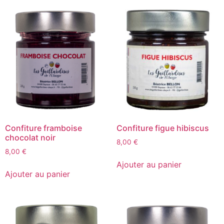
Confiture framboise
Confiture figue hibiscus
chocolat noir
8,00
€
8,00
€
Ajouter au panier
Ajouter au panier