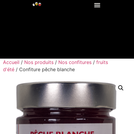
Accueil
/
Nos produits
/
Nos confitures
/
fruits
d'été
/ Confiture pêche blanche