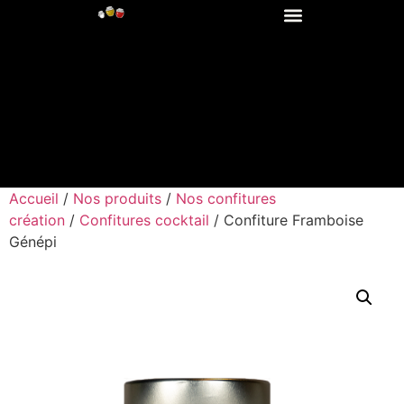
Accueil
/
Nos produits
/
Nos confitures
création
/
Confitures cocktail
/ Confiture Framboise
Génépi